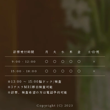
診察受付時間
月
火
水
木
金
土
・
日
・
祝
9:00 - 12:00
○
○
○
○
○
×
15:00 - 18:00
○
○
○
○
○
×
※13:00 ～ 15:00脳ドック/検査
※3テスラMRI即日検査可能
※診察、検査希望の方は電話予約可能
Copyright (C) 2023